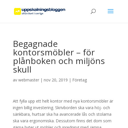
Begagnade
kontorsmöbler – för
plånboken och miljöns
skull
av
webmaster
|
nov 20, 2019
|
Företag
Att fylla upp ett helt kontor med nya kontorsmöbler är
ingen billig investering. Skrivborden ska vara höj- och
sänkbara, hurtsar ska ha avancerade lås och stolarna
ska vara ergonomiska. Dessutom finns det dom som
gärna byter ut möbler och inredning med jämna