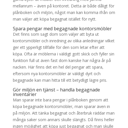
mellanrum – även på kontoret. Detta är både dåligt för
plånboken och miljön, något man kan komma ifrån om
man väljer att köpa begagnat istället för nytt.
Spara pengar med begagnade kontorsmöbler
Det finns som sagt dom som väljer att byta ut
kontorsmöbler och inredning av olika anledningar vilket
ger ett ypperligt tillfälle för den som letar efter att
köpa. Ofta är möblerna i väldigt gott skick och fyller sin
funktion full ut även fast dom kanske har några år på
nacken. Här finns det en hel del pengar att spara,
eftersom nya kontorsmöbler är väldigt dyrt och
begagnade kan man hitta till ett betydligt lägre pris.
Gör miljön en tjänst – handla begagnade
inventarier
Man sparar inte bara pengar i plånboken genom att
köpa begagnade kontorsmöbler, man sparar även in
på miljön. Att tänka begagnat och återbruk räddar man
många saker som annars skulle slängts. Då finns heller
ingen möjlighet att köpa just begagnat och man skulle