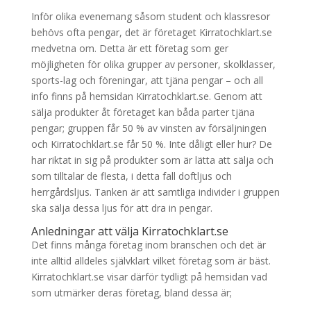
Inför olika evenemang såsom student och klassresor
behövs ofta pengar, det är företaget Kirratochklart.se
medvetna om. Detta är ett företag som ger
möjligheten för olika grupper av personer, skolklasser,
sports-lag och föreningar, att tjäna pengar – och all
info finns på hemsidan Kirratochklart.se. Genom att
sälja produkter åt företaget kan båda parter tjäna
pengar; gruppen får 50 % av vinsten av försäljningen
och Kirratochklart.se får 50 %. Inte dåligt eller hur? De
har riktat in sig på produkter som är lätta att sälja och
som tilltalar de flesta, i detta fall doftljus och
herrgårdsljus. Tanken är att samtliga individer i gruppen
ska sälja dessa ljus för att dra in pengar.
Anledningar att välja Kirratochklart.se
Det finns många företag inom branschen och det är
inte alltid alldeles självklart vilket företag som är bäst.
Kirratochklart.se visar därför tydligt på hemsidan vad
som utmärker deras företag, bland dessa är;