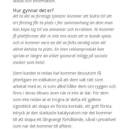
utbud och information.
Hur gynnar det er?
Att ta del av företags tjänster kommer att bidra till att
ert företag får ta plats i fler sammanhang än dem man
kan köpa sig till via annonser och tv-reklam. Ni kommer
få plattformar där ni inte ens visste att ni kunde synas
och ni kommer vara an del av folks vardag utan att
aktivt behöva ta plats. En liten reklamprodukt kan
sprida er längre än vilket sponsrat inlägg på sociala
medier som helst.
Dem kunder ni redan har kommer dessutom få
ytterligare en indikation på att dem valt rätt som
arbetat med er, ni som alltid håller dem om ryggen och
finns i deras tillvaro även när ni inte är där. För dem
som inte redan är er trogna är detta ett gyllene
ögonblick att skapa en första kontakt, ett gott första
intryck är den starkaste katalysatorn när det kommer
till att skapa ett långvarigt förhållande, såväl i privatlivet
som när det kommer till affärer.