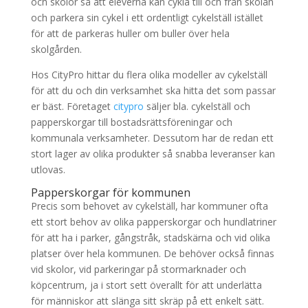
och skolor så att eleverna kan cykla till och från skolan
och parkera sin cykel i ett ordentligt cykelställ istället
för att de parkeras huller om buller över hela
skolgården.
Hos CityPro hittar du flera olika modeller av cykelställ
för att du och din verksamhet ska hitta det som passar
er bäst. Företaget
citypro
säljer bla. cykelställ och
papperskorgar till bostadsrättsföreningar och
kommunala verksamheter. Dessutom har de redan ett
stort lager av olika produkter så snabba leveranser kan
utlovas.
Papperskorgar för kommunen
Precis som behovet av cykelställ, har kommuner ofta
ett stort behov av olika papperskorgar och hundlatriner
för att ha i parker, gångstråk, stadskärna och vid olika
platser över hela kommunen. De behöver också finnas
vid skolor, vid parkeringar på stormarknader och
köpcentrum, ja i stort sett överallt för att underlätta
för människor att slänga sitt skräp på ett enkelt sätt.