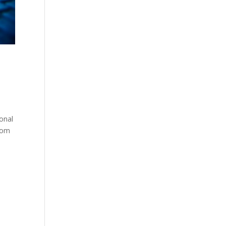
sonal
 som