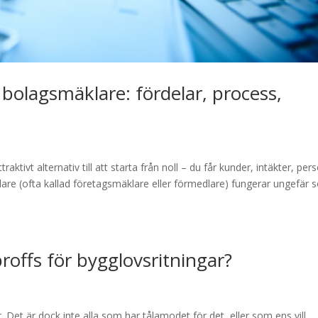
 bolagsmäklare: fördelar, process,
raktivt alternativ till att starta från noll – du får kunder, intäkter, per
are (ofta kallad företagsmäklare eller förmedlare) fungerar ungefär
proffs för bygglovsritningar?
. Det är dock inte alla som har tålamodet för det, eller som ens vill