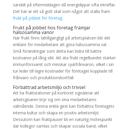
särskilt på eftermiddagen då energidippar ofta inträffar.
Det här är ett så gott skäl som något att ställa fram
frukt på jobbet för företag
.
Frukt på jobbet hos företag främjar
hälsosamma vanor
När frukt finns lättillgängligt på arbetsplatsen blir det
enklare för medarbetare att göra hälsosamma val.
Små förändringar som detta kan bidra till bättre
kostvanor på lång sikt. Att äta frukt regelbundet stärker
immunförsvaret och minskar sjukfrånvaron, vilket i sin
tur leder till lägre kostnader för företaget kopplade till
frånvaro och produktionsbortfall.
Förbättrad arbetsmiljö och trivsel
Att ha fruktstationer på kontoret signalerar att
arbetsgivaren bryr sig om sina medarbetares
välmående. Denna enkla gest kan förbättra företagets
interna kultur och skapa en positiv arbetsmiljö.
Dessutom kan fruktpauser bli en naturlig mötespunkt
där kollegor samlas och skapar sociala band, vilket