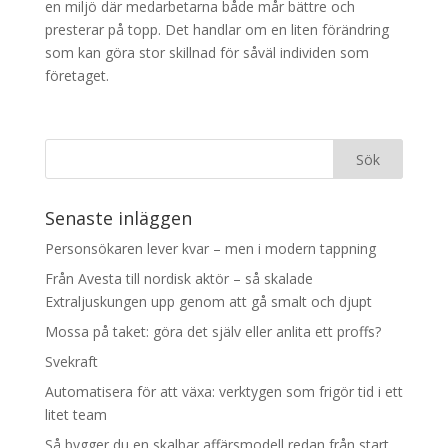
en miljö där medarbetarna både mår bättre och
presterar på topp. Det handlar om en liten förändring
som kan göra stor skillnad för såväl individen som
företaget.
Senaste inläggen
Personsökaren lever kvar – men i modern tappning
Från Avesta till nordisk aktör – så skalade
Extraljuskungen upp genom att gå smalt och djupt
Mossa på taket: göra det själv eller anlita ett proffs?
Svekraft
Automatisera för att växa: verktygen som frigör tid i ett
litet team
Så bygger du en skalbar affärsmodell redan från start