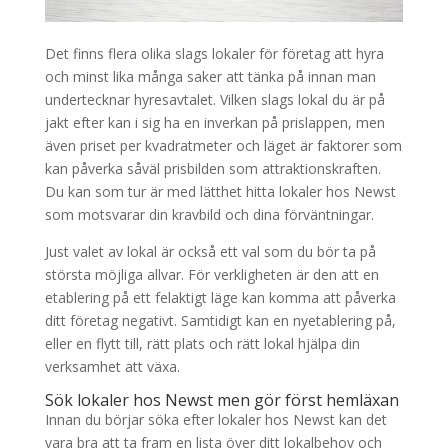
Det finns flera olika slags lokaler för företag att hyra
och minst lika många saker att tänka på innan man
undertecknar hyresavtalet. Vilken slags lokal du är på
jakt efter kan i sig ha en inverkan på prislappen, men
även priset per kvadratmeter och läget är faktorer som
kan påverka såväl prisbilden som attraktionskraften.
Du kan som tur är med lätthet hitta lokaler hos Newst
som motsvarar din kravbild och dina förväntningar.
Just valet av lokal är också ett val som du bör ta på
största möjliga allvar. För verkligheten är den att en
etablering på ett felaktigt läge kan komma att påverka
ditt företag negativt. Samtidigt kan en nyetablering på,
eller en flytt till, rätt plats och rätt lokal hjälpa din
verksamhet att växa.
Sök lokaler hos Newst men gör först hemläxan
Innan du börjar söka efter lokaler hos Newst kan det
vara bra att ta fram en lista över ditt lokalbehov och