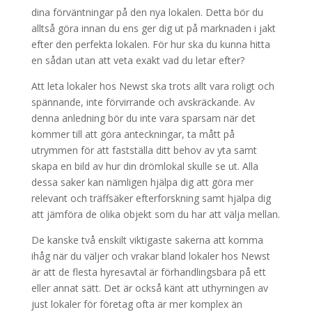
dina förväntningar på den nya lokalen. Detta bör du
alltså göra innan du ens ger dig ut på marknaden i jakt
efter den perfekta lokalen. För hur ska du kunna hitta
en sådan utan att veta exakt vad du letar efter?
Att leta lokaler hos Newst ska trots allt vara roligt och
spännande, inte förvirrande och avskräckande. Av
denna anledning bör du inte vara sparsam när det
kommer till att göra anteckningar, ta mått på
utrymmen för att fastställa ditt behov av yta samt
skapa en bild av hur din drömlokal skulle se ut. Alla
dessa saker kan nämligen hjälpa dig att göra mer
relevant och träffsäker efterforskning samt hjälpa dig
att jämföra de olika objekt som du har att välja mellan.
De kanske två enskilt viktigaste sakerna att komma
ihåg när du väljer och vrakar bland lokaler hos Newst
är att de flesta hyresavtal är förhandlingsbara på ett
eller annat sätt. Det är också känt att uthyrningen av
just lokaler för företag ofta är mer komplex än