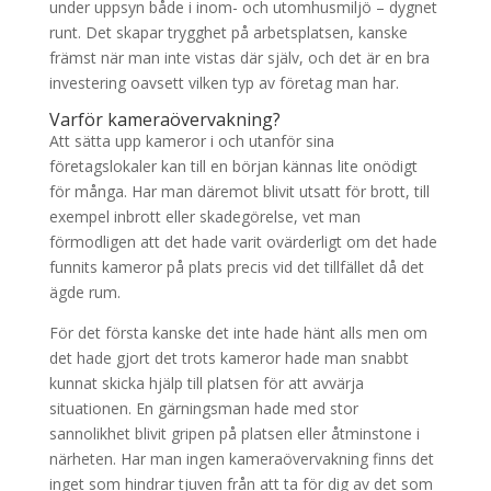
under uppsyn både i inom- och utomhusmiljö – dygnet
runt. Det skapar trygghet på arbetsplatsen, kanske
främst när man inte vistas där själv, och det är en bra
investering oavsett vilken typ av företag man har.
Varför kameraövervakning?
Att sätta upp kameror i och utanför sina
företagslokaler kan till en början kännas lite onödigt
för många. Har man däremot blivit utsatt för brott, till
exempel inbrott eller skadegörelse, vet man
förmodligen att det hade varit ovärderligt om det hade
funnits kameror på plats precis vid det tillfället då det
ägde rum.
För det första kanske det inte hade hänt alls men om
det hade gjort det trots kameror hade man snabbt
kunnat skicka hjälp till platsen för att avvärja
situationen. En gärningsman hade med stor
sannolikhet blivit gripen på platsen eller åtminstone i
närheten. Har man ingen kameraövervakning finns det
inget som hindrar tjuven från att ta för dig av det som