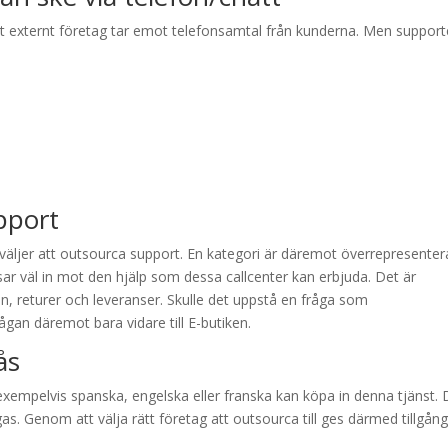
t externt företag tar emot telefonsamtal från kunderna. Men suppor
pport
väljer att outsourca support. En kategori är däremot överrepresenter
sar väl in mot den hjälp som dessa callcenter kan erbjuda. Det är
on, returer och leveranser. Skulle det uppstå en fråga som
ågan däremot bara vidare till E-butiken.
ås
xempelvis spanska, engelska eller franska kan köpa in denna tjänst. 
s. Genom att välja rätt företag att outsourca till ges därmed tillgång t