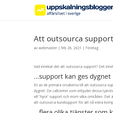
Att outsourca suppor
av
webmaster
|
feb 26, 2021
|
Företag
Vad innebär det att outsourca support? Det inne
…support kan ges dygnet r
En av de primära orsakerna till att outsourca su
dygnet. De callcenter som erbjuder dessa tjänster
vill ”hyra” support och inom vilka områden. Det 
att outsourca kundsupport för att nå extra kompe
…flera olika tjänster som 