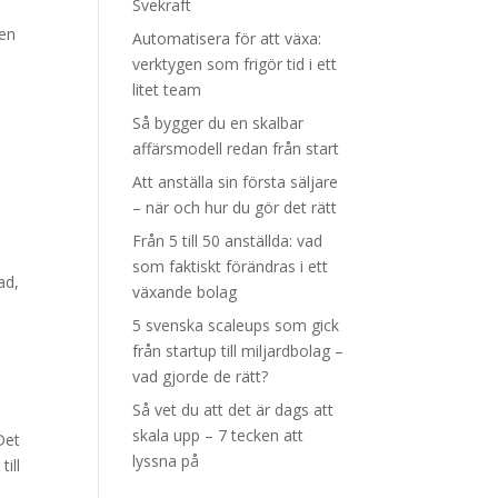
Svekraft
ten
Automatisera för att växa:
verktygen som frigör tid i ett
litet team
Så bygger du en skalbar
affärsmodell redan från start
Att anställa sin första säljare
– när och hur du gör det rätt
Från 5 till 50 anställda: vad
som faktiskt förändras i ett
ad,
växande bolag
5 svenska scaleups som gick
från startup till miljardbolag –
vad gjorde de rätt?
Så vet du att det är dags att
skala upp – 7 tecken att
Det
lyssna på
ill