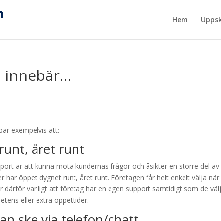
Hem
Uppsk
t innebär…
bär exempelvis att:
unt, året runt
pport är att kunna möta kundernas frågor och åsikter en större del av
 har öppet dygnet runt, året runt. Företagen får helt enkelt välja när
är därför vanligt att företag har en egen support samtidigt som de väl
tens eller extra öppettider.
kan ske via telefon/chatt