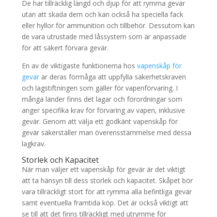
De har tillräcklig längd och djup för att rymma gevär
utan att skada dem och kan också ha speciella fack
eller hyllor för ammunition och tillbehör. Dessutom kan
de vara utrustade med låssystem som är anpassade
för att säkert förvara gevär.
En av de viktigaste funktionerna hos
vapenskåp för
gevär
är deras förmåga att uppfylla säkerhetskraven
och lagstiftningen som gäller för vapenförvaring. I
många länder finns det lagar och förordningar som
anger specifika krav för förvaring av vapen, inklusive
gevär. Genom att välja ett godkänt vapenskåp för
gevär säkerställer man överensstämmelse med dessa
lagkrav.
Storlek och Kapacitet
När man väljer ett vapenskåp för gevär är det viktigt
att ta hänsyn till dess storlek och kapacitet. Skåpet bör
vara tillräckligt stort för att rymma alla befintliga gevär
samt eventuella framtida köp. Det är också viktigt att
se till att det finns tillräckligt med utrymme för