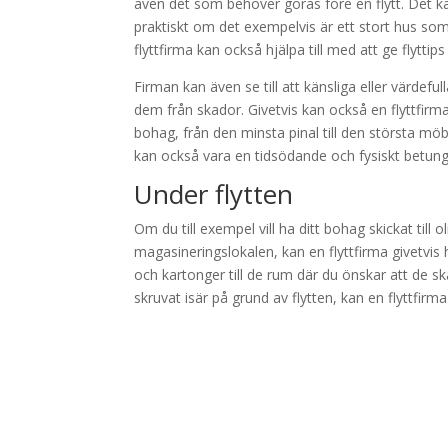
även det som behöver göras före en flytt. Det kan
praktiskt om det exempelvis är ett stort hus som 
flyttfirma kan också hjälpa till med att ge flytti
Firman kan även se till att känsliga eller värdefu
dem från skador. Givetvis kan också en flyttfirma
bohag, från den minsta pinal till den största m
kan också vara en tidsödande och fysiskt betunga
Under flytten
Om du till exempel vill ha ditt bohag skickat till ol
magasineringslokalen, kan en flyttfirma givetvis
och kartonger till de rum där du önskar att de s
skruvat isär på grund av flytten, kan en flyttfir