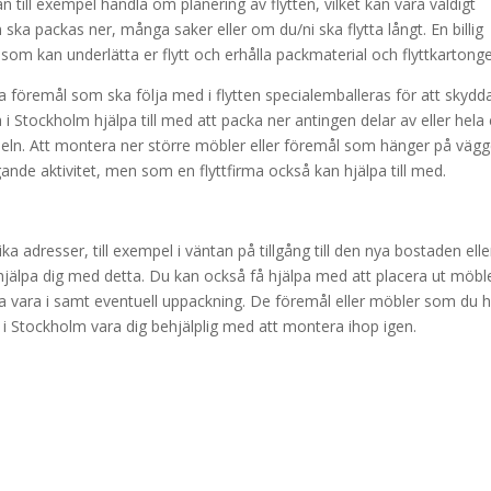
 till exempel handla om planering av flytten, vilket kan vara väldigt
ska packas ner, många saker eller om du/ni ska flytta långt. En billig
ps som kan underlätta er flytt och erhålla packmaterial och flyttkartonge
lla föremål som ska följa med i flytten specialemballeras för att skydd
 i Stockholm hjälpa till med att packa ner antingen delar av eller hela 
öbeln. Att montera ner större möbler eller föremål som hänger på väg
nde aktivitet, men som en flyttfirma också kan hjälpa till med.
ika adresser, till exempel i väntan på tillgång till den nya bostaden eller 
 hjälpa dig med detta. Du kan också få hjälpa med att placera ut möbl
ka vara i samt eventuell uppackning. De föremål eller möbler som du 
ma i Stockholm vara dig behjälplig med att montera ihop igen.