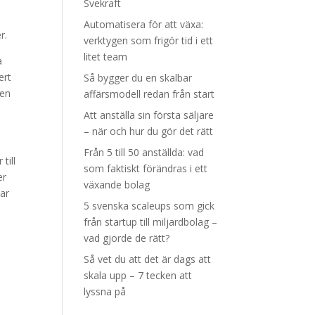
Svekraft
Automatisera för att växa:
r.
verktygen som frigör tid i ett
litet team
a
ert
Så bygger du en skalbar
gen
affärsmodell redan från start
Att anställa sin första säljare
– när och hur du gör det rätt
Från 5 till 50 anställda: vad
till
som faktiskt förändras i ett
er
växande bolag
har
5 svenska scaleups som gick
från startup till miljardbolag –
vad gjorde de rätt?
Så vet du att det är dags att
skala upp – 7 tecken att
lyssna på