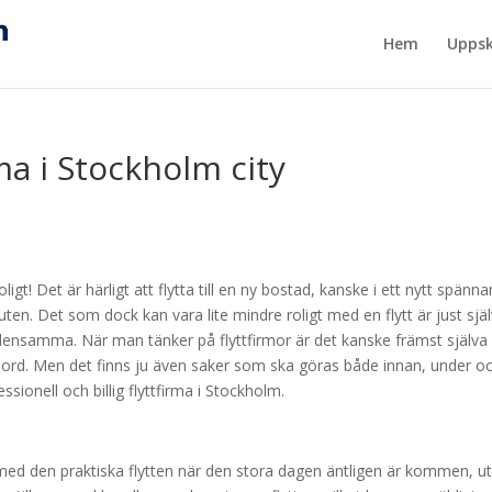
Hem
Uppsk
rma i Stockholm city
roligt! Det är härligt att flytta till en ny bostad, kanske i ett nytt spänn
n. Det som dock kan vara lite mindre roligt med en flytt är just sjä
densamma. När man tänker på flyttfirmor är det kanske främst själva
a ord. Men det finns ju även saker som ska göras både innan, under o
essionell och billig flyttfirma i Stockholm.
ill med den praktiska flytten när den stora dagen äntligen är kommen, u