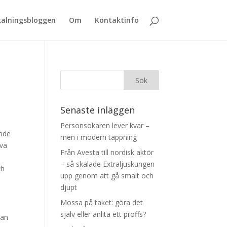
alningsbloggen
Om
Kontaktinfo
Senaste inläggen
Personsökaren lever kvar –
ande
men i modern tappning
lva
Från Avesta till nordisk aktör
– så skalade Extraljuskungen
ch
upp genom att gå smalt och
djupt
Mossa på taket: göra det
själv eller anlita ett proffs?
tan