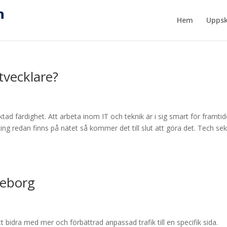
Hem
Uppsk
vecklare?
ad färdighet. Att arbeta inom IT och teknik är i sig smart för framti
llting redan finns på nätet så kommer det till slut att göra det. Tech se
teborg
 bidra med mer och förbättrad anpassad trafik till en specifik sida.