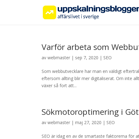
Varför arbeta som Webbut
av
webmaster
|
sep 7, 2020
|
SEO
Som webbutvecklare har man en väldigt eftertrakt
eftersom allting blir mer digitaliserat. Om inte a
växer så fort att...
Sökmotoroptimering i Gö
av
webmaster
|
maj 27, 2020
|
SEO
SEO är idag en av de smartaste faktorerna för att