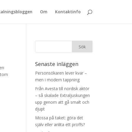
alningsbloggen
Om
Kontaktinfo
Senaste inläggen
den
Personsökaren lever kvar –
ktorn
men i modern tappning
Från Avesta till nordisk aktör
– så skalade Extraljuskungen
upp genom att gå smalt och
djupt
Mossa på taket: göra det
själv eller anlita ett proffs?