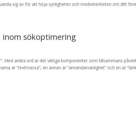
nvända sig av för att höja synligheten och medvetenheten om ditt före
n inom sökoptimering
r”. Med andra ord är det viktiga komponenter som tillsammans påver
arna är ”textmassa”, en annan är ”användarvänlighet” och en är ”länk