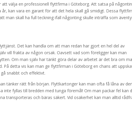
er att välja en professionell flyttfirma i Göteborg. Att satsa på någonti
r, kan vara en garant för att det hela skall gå smidigt. Dessa flyttfi
tt man skall ha full teckning ifall någonting skulle inträffa som äventy
lyttjänst. Det kan handla om att man redan har gjort en hel del av
jälv vill frakta av någon orsak. Oavsett vad som föreligger kan man
v flytten. Om man själv har tänkt göra delar av arbetet är det bra om m
ad. På detta vis kan man ge flyttfirman i Göteborg en chans att uppska
l gå snabbt och effektivt.
man tänker rätt från början. Flyttkartonger kan man ofta få låna av de
ssa inte fyllas till bredden med tunga föremål! Om man packar fel kan 
na transporteras och bäras säkert. Vid osäkerhet kan man alltid rådf