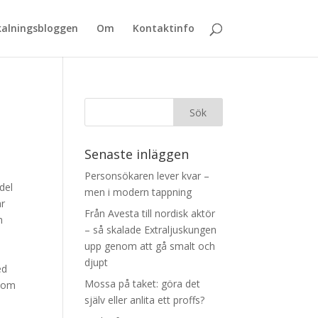
alningsbloggen
Om
Kontaktinfo
Senaste inläggen
Personsökaren lever kvar –
del
men i modern tappning
ar
Från Avesta till nordisk aktör
m
– så skalade Extraljuskungen
upp genom att gå smalt och
djupt
ed
Mossa på taket: göra det
 som
själv eller anlita ett proffs?