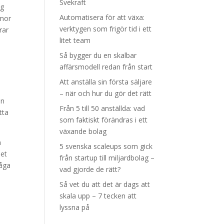
Svekraft
ng
Automatisera för att växa:
rmor
verktygen som frigör tid i ett
rar
litet team
Så bygger du en skalbar
affärsmodell redan från start
Att anställa sin första säljare
– när och hur du gör det rätt
an
Från 5 till 50 anställda: vad
tta
som faktiskt förändras i ett
växande bolag
n
5 svenska scaleups som gick
det
från startup till miljardbolag –
råga
vad gjorde de rätt?
Så vet du att det är dags att
skala upp – 7 tecken att
lyssna på