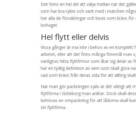
Det finns en hel del att välja mellan när det gäll
som har bra rykte och varit med i matchen några å
har alla de försäkringar och bevis som krävs för a
bohaget.
Hel flytt eller delvis
Vissa gånger är ma inte i behov av en komplett f
arbetet, eller att det finns många föremål man s
vanligtvis hitta flyttfirmor som åtar sig delar a
har en tydlig definition av vem som skall göra v
vad som krävs från deras sida för att allting skal
När man gör packningen själv är det viktigt att 
flyttfirma i Göteborg man anlitar. Dock skall de
behövas en ompackning för att lådorna skall kun
sin flyttfirma.