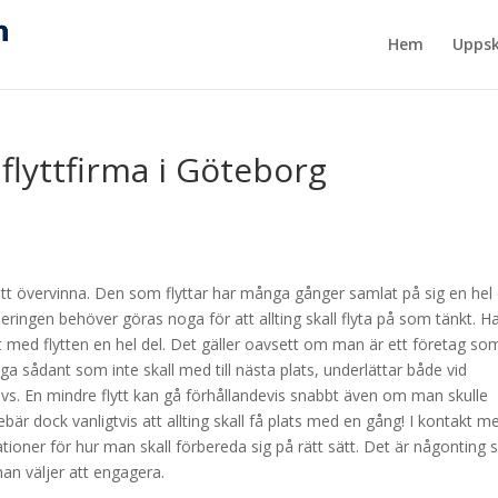
Hem
Uppsk
 flyttfirma i Göteborg
att övervinna. Den som flyttar har många gånger samlat på sig en hel 
ringen behöver göras noga för att allting skall flyta på som tänkt. H
 med flytten en hel del. Det gäller oavsett om man är ett företag so
länga sådant som inte skall med till nästa plats, underlättar både vid
vs. En mindre flytt kan gå förhållandevis snabbt även om man skulle
bär dock vanligtvis att allting skall få plats med en gång! I kontakt m
ioner för hur man skall förbereda sig på rätt sätt. Det är någonting
an väljer att engagera.