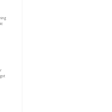
ning
kt
r
ågot