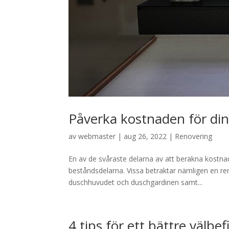
Påverka kostnaden för di
av
webmaster
|
aug 26, 2022
|
Renovering
En av de svåraste delarna av att beräkna kostnad
beståndsdelarna. Vissa betraktar nämligen en ren
duschhuvudet och duschgardinen samt...
4 tips för ett bättre välbe