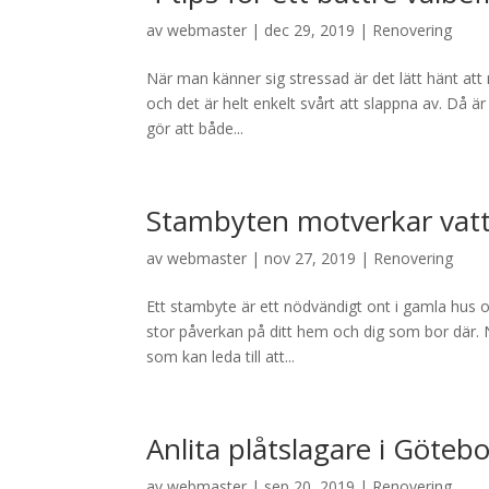
av
webmaster
|
dec 29, 2019
|
Renovering
När man känner sig stressad är det lätt hänt att
och det är helt enkelt svårt att slappna av. Då är 
gör att både...
Stambyten motverkar vat
av
webmaster
|
nov 27, 2019
|
Renovering
Ett stambyte är ett nödvändigt ont i gamla hus 
stor påverkan på ditt hem och dig som bor där. Nä
som kan leda till att...
Anlita plåtslagare i Göteb
av
webmaster
|
sep 20, 2019
|
Renovering