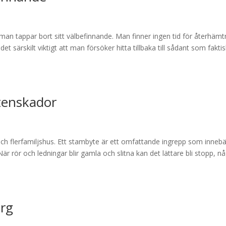
 man tappar bort sitt välbefinnande. Man finner ingen tid för återhämt
det särskilt viktigt att man försöker hitta tillbaka till sådant som faktis
tenskador
och flerfamiljshus. Ett stambyte är ett omfattande ingrepp som innebä
r rör och ledningar blir gamla och slitna kan det lättare bli stopp, n
org