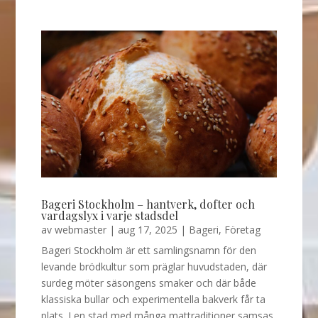
Bageri Stockholm – hantverk, dofter och
vardagslyx i varje stadsdel
av
webmaster
|
aug 17, 2025
|
Bageri
,
Företag
Bageri Stockholm är ett samlingsnamn för den
levande brödkultur som präglar huvudstaden, där
surdeg möter säsongens smaker och där både
klassiska bullar och experimentella bakverk får ta
plats. I en stad med många mattraditioner samsas